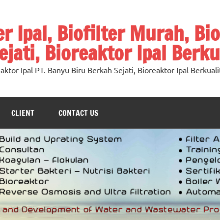
ter Ipal, Biofilter Murah, Bi
jati, Bioreaktor Ipal Berku
oreaktor Ipal PT. Banyu Biru Berkah Sejati, Bioreaktor Ipal Berkuali
CLIENT
CONTACT US