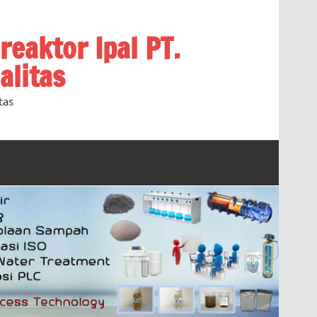
oreaktor Ipal PT.
alitas
tas