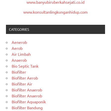
www.banyubiruberkahsejati.co.id
www.konsultanlingkunganhidup.com
CATEGORIES
Aenerob
Aerob
Air Limbah
Anaerob
Bio Septic Tank
Biofilter
Biofilter Aerob
Biofilter Air
Biofilter Anaerob
Biofilter Anaerob
Biofilter Aquaponik
Biofilter Bandung