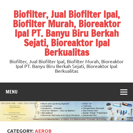
Skip
to
Biofilter, Jual Biofilter Ipal,
content
Biofilter Murah, Bioreaktor
Ipal PT. Banyu Biru Berkah
Sejati, Bioreaktor Ipal
Berkualitas
Biofilter, Jual Biofilter Ipal, Biofilter Murah, Bioreaktor
Ipal PT. Banyu Biru Berkah Sejati, Bioreaktor Ipal
Berkualitas
MENU
CATEGORY:
AEROB