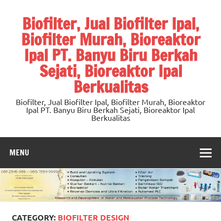
Skip
to
Biofilter, Jual Biofilter Ipal,
content
Biofilter Murah, Bioreaktor
Ipal PT. Banyu Biru Berkah
Sejati, Bioreaktor Ipal
Berkualitas
Biofilter, Jual Biofilter Ipal, Biofilter Murah, Bioreaktor
Ipal PT. Banyu Biru Berkah Sejati, Bioreaktor Ipal
Berkualitas
MENU
CATEGORY:
BIOFILTER DESIGN