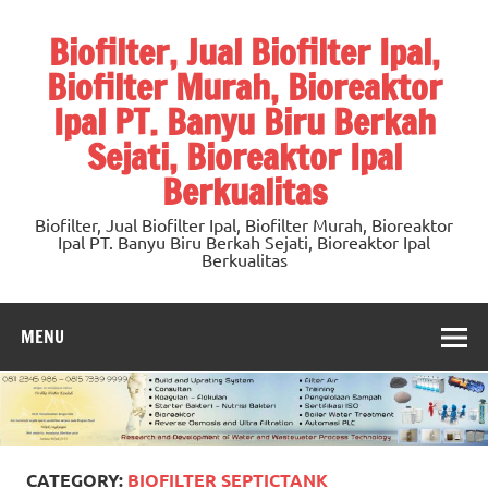
Skip
to
Biofilter, Jual Biofilter Ipal,
content
Biofilter Murah, Bioreaktor
Ipal PT. Banyu Biru Berkah
Sejati, Bioreaktor Ipal
Berkualitas
Biofilter, Jual Biofilter Ipal, Biofilter Murah, Bioreaktor
Ipal PT. Banyu Biru Berkah Sejati, Bioreaktor Ipal
Berkualitas
MENU
CATEGORY:
BIOFILTER SEPTICTANK