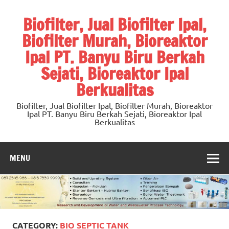
Skip
to
Biofilter, Jual Biofilter Ipal,
content
Biofilter Murah, Bioreaktor
Ipal PT. Banyu Biru Berkah
Sejati, Bioreaktor Ipal
Berkualitas
Biofilter, Jual Biofilter Ipal, Biofilter Murah, Bioreaktor
Ipal PT. Banyu Biru Berkah Sejati, Bioreaktor Ipal
Berkualitas
MENU
CATEGORY:
BIO SEPTIC TANK