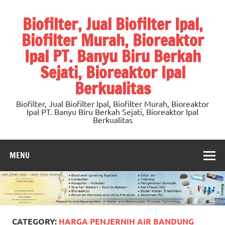
Skip
to
Biofilter, Jual Biofilter Ipal,
content
Biofilter Murah, Bioreaktor
Ipal PT. Banyu Biru Berkah
Sejati, Bioreaktor Ipal
Berkualitas
Biofilter, Jual Biofilter Ipal, Biofilter Murah, Bioreaktor
Ipal PT. Banyu Biru Berkah Sejati, Bioreaktor Ipal
Berkualitas
MENU
CATEGORY:
HARGA PENJERNIH AIR BANDUNG