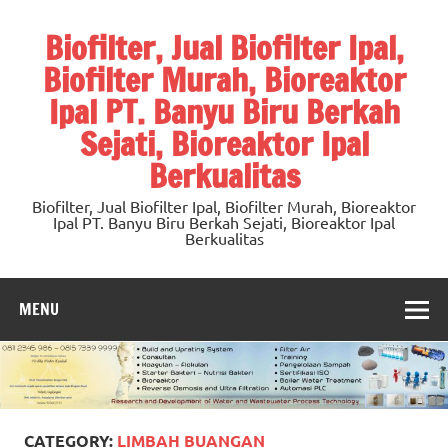
Skip
to
Biofilter, Jual Biofilter Ipal,
content
Biofilter Murah, Bioreaktor
Ipal PT. Banyu Biru Berkah
Sejati, Bioreaktor Ipal
Berkualitas
Biofilter, Jual Biofilter Ipal, Biofilter Murah, Bioreaktor
Ipal PT. Banyu Biru Berkah Sejati, Bioreaktor Ipal
Berkualitas
MENU
CATEGORY:
LIMBAH BUANGAN