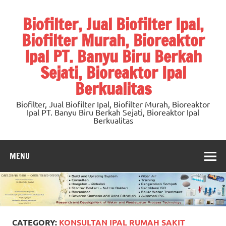
Skip
to
Biofilter, Jual Biofilter Ipal,
content
Biofilter Murah, Bioreaktor
Ipal PT. Banyu Biru Berkah
Sejati, Bioreaktor Ipal
Berkualitas
Biofilter, Jual Biofilter Ipal, Biofilter Murah, Bioreaktor
Ipal PT. Banyu Biru Berkah Sejati, Bioreaktor Ipal
Berkualitas
MENU
CATEGORY:
KONSULTAN IPAL RUMAH SAKIT