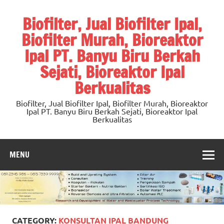
Skip
to
Biofilter, Jual Biofilter Ipal,
content
Biofilter Murah, Bioreaktor
Ipal PT. Banyu Biru Berkah
Sejati, Bioreaktor Ipal
Berkualitas
Biofilter, Jual Biofilter Ipal, Biofilter Murah, Bioreaktor
Ipal PT. Banyu Biru Berkah Sejati, Bioreaktor Ipal
Berkualitas
MENU
CATEGORY:
KONSULTAN IPAL BANDUNG