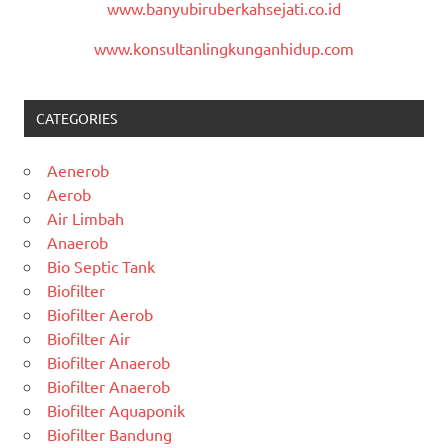
www.banyubiruberkahsejati.co.id
www.konsultanlingkunganhidup.com
CATEGORIES
Aenerob
Aerob
Air Limbah
Anaerob
Bio Septic Tank
Biofilter
Biofilter Aerob
Biofilter Air
Biofilter Anaerob
Biofilter Anaerob
Biofilter Aquaponik
Biofilter Bandung