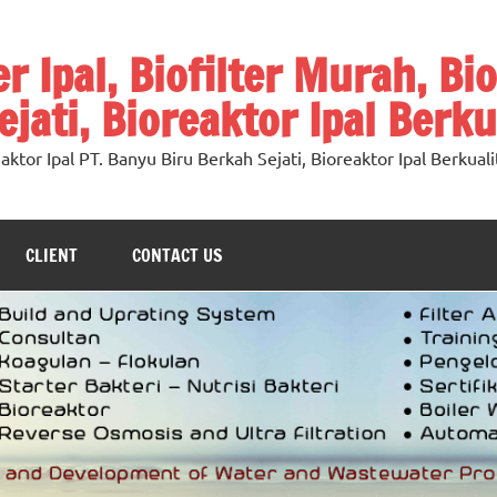
ter Ipal, Biofilter Murah, Bi
jati, Bioreaktor Ipal Berku
oreaktor Ipal PT. Banyu Biru Berkah Sejati, Bioreaktor Ipal Berkuali
CLIENT
CONTACT US