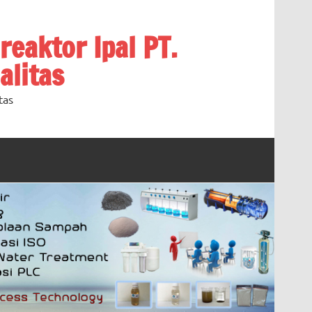
oreaktor Ipal PT.
alitas
tas