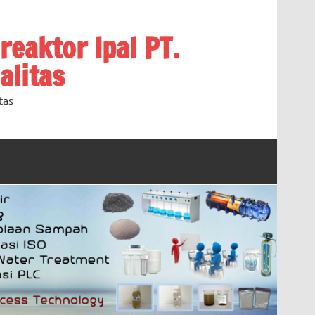
oreaktor Ipal PT.
alitas
tas