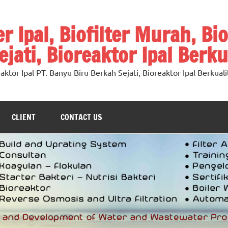
ter Ipal, Biofilter Murah, Bi
jati, Bioreaktor Ipal Berku
oreaktor Ipal PT. Banyu Biru Berkah Sejati, Bioreaktor Ipal Berkuali
CLIENT
CONTACT US