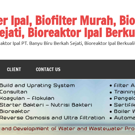
ter Ipal, Biofilter Murah, Bi
jati, Bioreaktor Ipal Berku
oreaktor Ipal PT. Banyu Biru Berkah Sejati, Bioreaktor Ipal Berkuali
CLIENT
CONTACT US