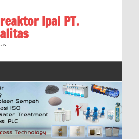
oreaktor Ipal PT.
alitas
tas