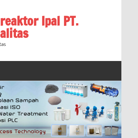
oreaktor Ipal PT.
alitas
tas