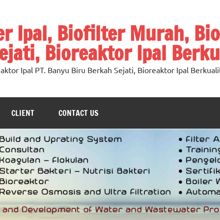
ter Ipal, Biofilter Murah, Bi
jati, Bioreaktor Ipal Berku
oreaktor Ipal PT. Banyu Biru Berkah Sejati, Bioreaktor Ipal Berkuali
CLIENT
CONTACT US