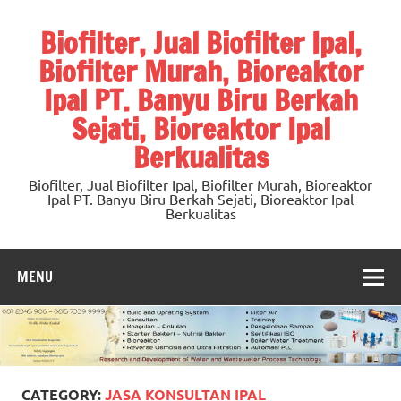
Skip
to
Biofilter, Jual Biofilter Ipal,
content
Biofilter Murah, Bioreaktor
Ipal PT. Banyu Biru Berkah
Sejati, Bioreaktor Ipal
Berkualitas
Biofilter, Jual Biofilter Ipal, Biofilter Murah, Bioreaktor
Ipal PT. Banyu Biru Berkah Sejati, Bioreaktor Ipal
Berkualitas
MENU
CATEGORY:
JASA KONSULTAN IPAL