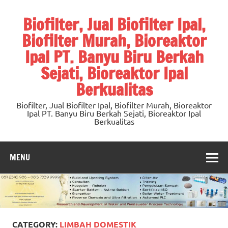
Skip
to
Biofilter, Jual Biofilter Ipal,
content
Biofilter Murah, Bioreaktor
Ipal PT. Banyu Biru Berkah
Sejati, Bioreaktor Ipal
Berkualitas
Biofilter, Jual Biofilter Ipal, Biofilter Murah, Bioreaktor
Ipal PT. Banyu Biru Berkah Sejati, Bioreaktor Ipal
Berkualitas
MENU
CATEGORY:
LIMBAH DOMESTIK