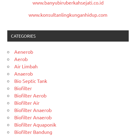
www.banyubiruberkahsejati.co.id
www.konsultanlingkunganhidup.com
CATEGORIES
Aenerob
Aerob
Air Limbah
Anaerob
Bio Septic Tank
Biofilter
Biofilter Aerob
Biofilter Air
Biofilter Anaerob
Biofilter Anaerob
Biofilter Aquaponik
Biofilter Bandung