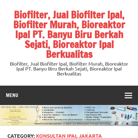
Skip
to
Biofilter, Jual Biofilter Ipal,
content
Biofilter Murah, Bioreaktor
Ipal PT. Banyu Biru Berkah
Sejati, Bioreaktor Ipal
Berkualitas
Biofilter, Jual Biofilter Ipal, Biofilter Murah, Bioreaktor
Ipal PT. Banyu Biru Berkah Sejati, Bioreaktor Ipal
Berkualitas
MENU
CATEGORY:
KONSULTAN IPAL JAKARTA