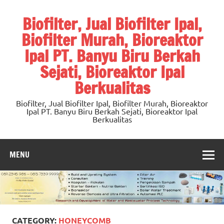
Skip
to
Biofilter, Jual Biofilter Ipal,
content
Biofilter Murah, Bioreaktor
Ipal PT. Banyu Biru Berkah
Sejati, Bioreaktor Ipal
Berkualitas
Biofilter, Jual Biofilter Ipal, Biofilter Murah, Bioreaktor
Ipal PT. Banyu Biru Berkah Sejati, Bioreaktor Ipal
Berkualitas
MENU
CATEGORY:
HONEYCOMB