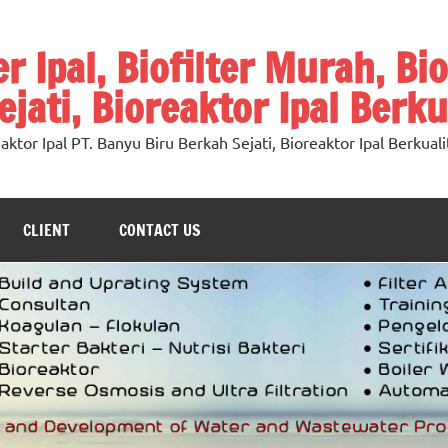
ter Ipal, Biofilter Murah, Bi
jati, Bioreaktor Ipal Berku
oreaktor Ipal PT. Banyu Biru Berkah Sejati, Bioreaktor Ipal Berkuali
CLIENT
CONTACT US