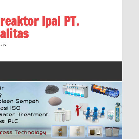
oreaktor Ipal PT.
alitas
tas