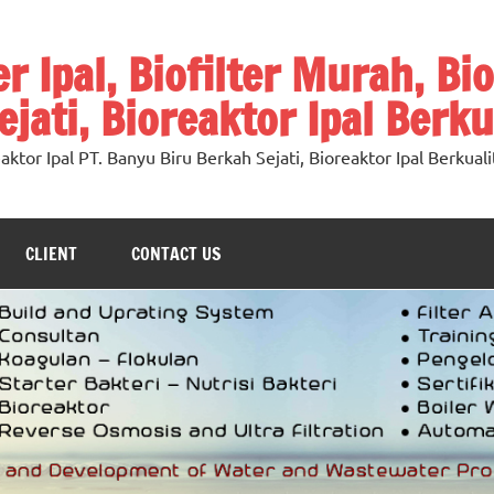
ter Ipal, Biofilter Murah, Bi
jati, Bioreaktor Ipal Berku
oreaktor Ipal PT. Banyu Biru Berkah Sejati, Bioreaktor Ipal Berkuali
CLIENT
CONTACT US