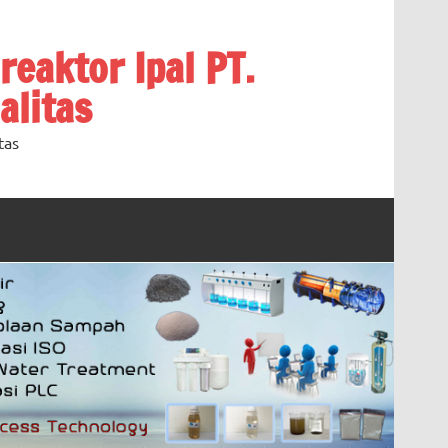
oreaktor Ipal PT.
alitas
tas