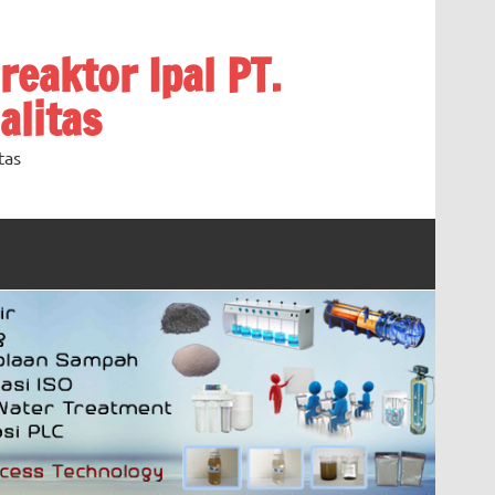
oreaktor Ipal PT.
alitas
tas