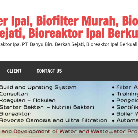
ter Ipal, Biofilter Murah, Bi
jati, Bioreaktor Ipal Berku
oreaktor Ipal PT. Banyu Biru Berkah Sejati, Bioreaktor Ipal Berkuali
CLIENT
CONTACT US