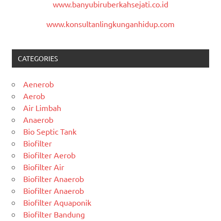
www.banyubiruberkahsejati.co.id
www.konsultanlingkunganhidup.com
CATEGORIES
Aenerob
Aerob
Air Limbah
Anaerob
Bio Septic Tank
Biofilter
Biofilter Aerob
Biofilter Air
Biofilter Anaerob
Biofilter Anaerob
Biofilter Aquaponik
Biofilter Bandung