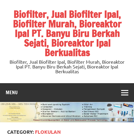
Skip
to
Biofilter, Jual Biofilter Ipal,
content
Biofilter Murah, Bioreaktor
Ipal PT. Banyu Biru Berkah
Sejati, Bioreaktor Ipal
Berkualitas
Biofilter, Jual Biofilter Ipal, Biofilter Murah, Bioreaktor
Ipal PT. Banyu Biru Berkah Sejati, Bioreaktor Ipal
Berkualitas
MENU
CATEGORY:
FLOKULAN