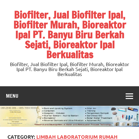
Skip
to
Biofilter, Jual Biofilter Ipal,
content
Biofilter Murah, Bioreaktor
Ipal PT. Banyu Biru Berkah
Sejati, Bioreaktor Ipal
Berkualitas
Biofilter, Jual Biofilter Ipal, Biofilter Murah, Bioreaktor
Ipal PT. Banyu Biru Berkah Sejati, Bioreaktor Ipal
Berkualitas
MENU
CATEGORY:
LIMBAH LABORATORIUM RUMAH