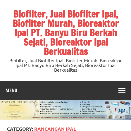
Skip
to
Biofilter, Jual Biofilter Ipal,
content
Biofilter Murah, Bioreaktor
Ipal PT. Banyu Biru Berkah
Sejati, Bioreaktor Ipal
Berkualitas
Biofilter, Jual Biofilter Ipal, Biofilter Murah, Bioreaktor
Ipal PT. Banyu Biru Berkah Sejati, Bioreaktor Ipal
Berkualitas
MENU
CATEGORY:
RANCANGAN IPAL