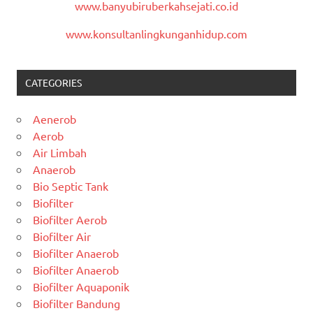
www.banyubiruberkahsejati.co.id
www.konsultanlingkunganhidup.com
CATEGORIES
Aenerob
Aerob
Air Limbah
Anaerob
Bio Septic Tank
Biofilter
Biofilter Aerob
Biofilter Air
Biofilter Anaerob
Biofilter Anaerob
Biofilter Aquaponik
Biofilter Bandung