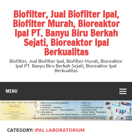
Skip
to
Biofilter, Jual Biofilter Ipal,
content
Biofilter Murah, Bioreaktor
Ipal PT. Banyu Biru Berkah
Sejati, Bioreaktor Ipal
Berkualitas
Biofilter, Jual Biofilter Ipal, Biofilter Murah, Bioreaktor
Ipal PT. Banyu Biru Berkah Sejati, Bioreaktor Ipal
Berkualitas
MENU
CATEGORY:
IPAL LABORATORIUM