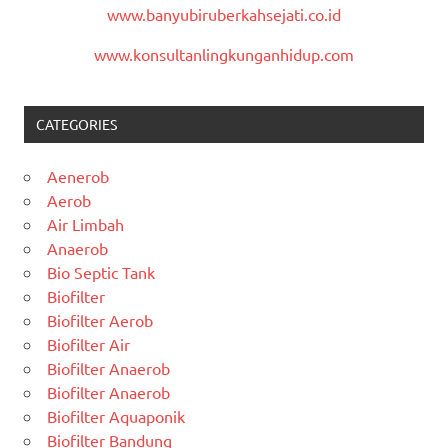
www.banyubiruberkahsejati.co.id
www.konsultanlingkunganhidup.com
CATEGORIES
Aenerob
Aerob
Air Limbah
Anaerob
Bio Septic Tank
Biofilter
Biofilter Aerob
Biofilter Air
Biofilter Anaerob
Biofilter Anaerob
Biofilter Aquaponik
Biofilter Bandung