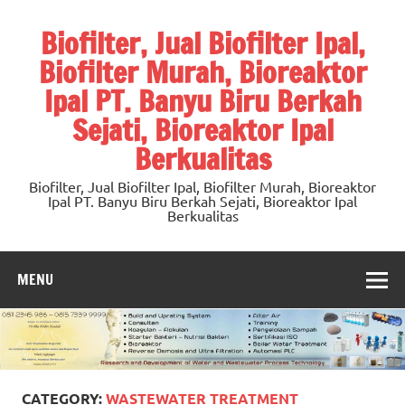
Skip
to
Biofilter, Jual Biofilter Ipal,
content
Biofilter Murah, Bioreaktor
Ipal PT. Banyu Biru Berkah
Sejati, Bioreaktor Ipal
Berkualitas
Biofilter, Jual Biofilter Ipal, Biofilter Murah, Bioreaktor
Ipal PT. Banyu Biru Berkah Sejati, Bioreaktor Ipal
Berkualitas
MENU
CATEGORY:
WASTEWATER TREATMENT