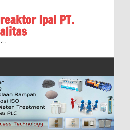
oreaktor Ipal PT.
alitas
tas