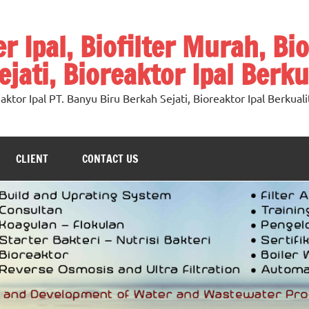
ter Ipal, Biofilter Murah, Bi
jati, Bioreaktor Ipal Berku
oreaktor Ipal PT. Banyu Biru Berkah Sejati, Bioreaktor Ipal Berkuali
CLIENT
CONTACT US