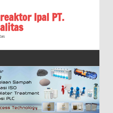
oreaktor Ipal PT.
alitas
tas