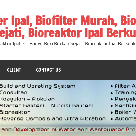
ter Ipal, Biofilter Murah, Bi
jati, Bioreaktor Ipal Berku
oreaktor Ipal PT. Banyu Biru Berkah Sejati, Bioreaktor Ipal Berkuali
CLIENT
CONTACT US