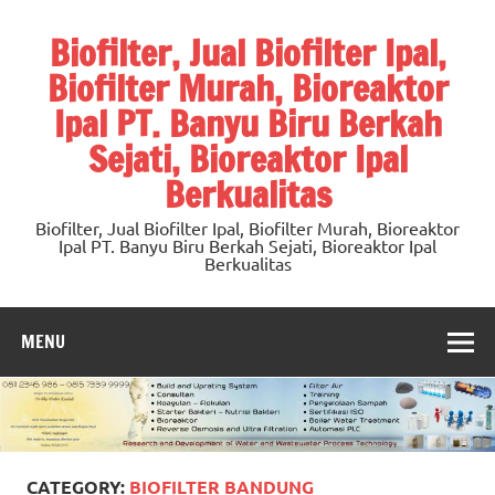
Skip
to
Biofilter, Jual Biofilter Ipal,
content
Biofilter Murah, Bioreaktor
Ipal PT. Banyu Biru Berkah
Sejati, Bioreaktor Ipal
Berkualitas
Biofilter, Jual Biofilter Ipal, Biofilter Murah, Bioreaktor
Ipal PT. Banyu Biru Berkah Sejati, Bioreaktor Ipal
Berkualitas
MENU
CATEGORY:
BIOFILTER BANDUNG