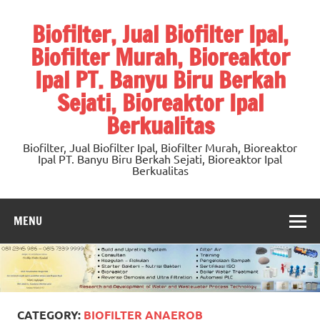
Skip
to
Biofilter, Jual Biofilter Ipal,
content
Biofilter Murah, Bioreaktor
Ipal PT. Banyu Biru Berkah
Sejati, Bioreaktor Ipal
Berkualitas
Biofilter, Jual Biofilter Ipal, Biofilter Murah, Bioreaktor
Ipal PT. Banyu Biru Berkah Sejati, Bioreaktor Ipal
Berkualitas
MENU
CATEGORY:
BIOFILTER ANAEROB