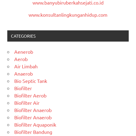
www.banyubiruberkahsejati.co.id
www.konsultanlingkunganhidup.com
CATEGORIES
Aenerob
Aerob
Air Limbah
Anaerob
Bio Septic Tank
Biofilter
Biofilter Aerob
Biofilter Air
Biofilter Anaerob
Biofilter Anaerob
Biofilter Aquaponik
Biofilter Bandung