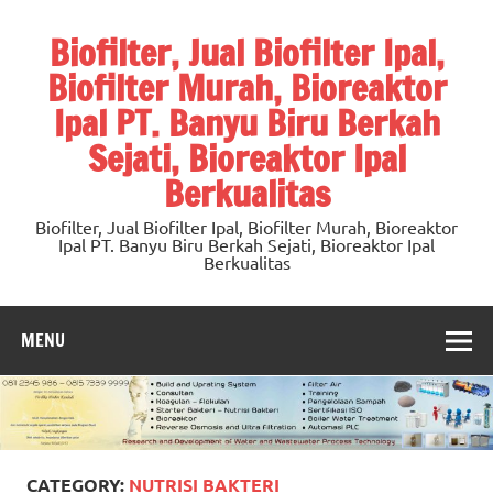
Skip
to
Biofilter, Jual Biofilter Ipal,
content
Biofilter Murah, Bioreaktor
Ipal PT. Banyu Biru Berkah
Sejati, Bioreaktor Ipal
Berkualitas
Biofilter, Jual Biofilter Ipal, Biofilter Murah, Bioreaktor
Ipal PT. Banyu Biru Berkah Sejati, Bioreaktor Ipal
Berkualitas
MENU
CATEGORY:
NUTRISI BAKTERI