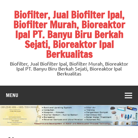
Skip
to
Biofilter, Jual Biofilter Ipal,
content
Biofilter Murah, Bioreaktor
Ipal PT. Banyu Biru Berkah
Sejati, Bioreaktor Ipal
Berkualitas
Biofilter, Jual Biofilter Ipal, Biofilter Murah, Bioreaktor
Ipal PT. Banyu Biru Berkah Sejati, Bioreaktor Ipal
Berkualitas
MENU