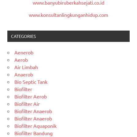
www.banyubiruberkahsejati.co.id
www.konsultanlingkunganhidup.com
CATEGORIES
Aenerob
Aerob
Air Limbah
Anaerob
Bio Septic Tank
Biofilter
Biofilter Aerob
Biofilter Air
Biofilter Anaerob
Biofilter Anaerob
Biofilter Aquaponik
Biofilter Bandung