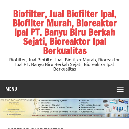
Skip
to
Biofilter, Jual Biofilter Ipal,
content
Biofilter Murah, Bioreaktor
Ipal PT. Banyu Biru Berkah
Sejati, Bioreaktor Ipal
Berkualitas
Biofilter, Jual Biofilter Ipal, Biofilter Murah, Bioreaktor
Ipal PT. Banyu Biru Berkah Sejati, Bioreaktor Ipal
Berkualitas
MENU