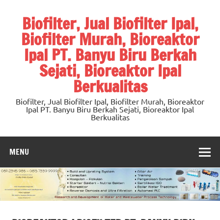
Skip
to
Biofilter, Jual Biofilter Ipal,
content
Biofilter Murah, Bioreaktor
Ipal PT. Banyu Biru Berkah
Sejati, Bioreaktor Ipal
Berkualitas
Biofilter, Jual Biofilter Ipal, Biofilter Murah, Bioreaktor
Ipal PT. Banyu Biru Berkah Sejati, Bioreaktor Ipal
Berkualitas
MENU