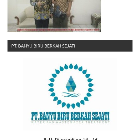
PT. BANYU BIRU BERKAH SEJATI
Jl. H. Djunaedi no 14 - 16