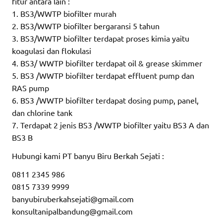
fitur antara lain :
1. BS3/WWTP biofilter murah
2. BS3/WWTP biofilter bergaransi 5 tahun
3. BS3/WWTP biofilter terdapat proses kimia yaitu
koagulasi dan flokulasi
4. BS3/ WWTP biofilter terdapat oil & grease skimmer
5. BS3 /WWTP biofilter terdapat effluent pump dan
RAS pump
6. BS3 /WWTP biofilter terdapat dosing pump, panel,
dan chlorine tank
7. Terdapat 2 jenis BS3 /WWTP biofilter yaitu BS3 A dan
BS3 B
Hubungi kami PT banyu Biru Berkah Sejati :
0811 2345 986
0815 7339 9999
banyubiruberkahsejati@gmail.com
konsultanipalbandung@gmail.com