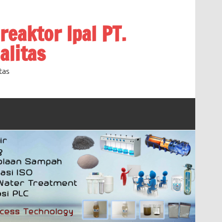
oreaktor Ipal PT.
alitas
tas