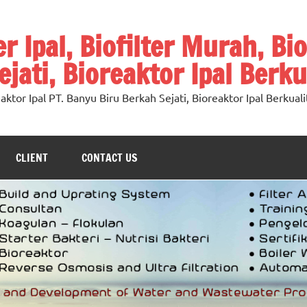
ter Ipal, Biofilter Murah, Bi
jati, Bioreaktor Ipal Berku
oreaktor Ipal PT. Banyu Biru Berkah Sejati, Bioreaktor Ipal Berkuali
CLIENT
CONTACT US