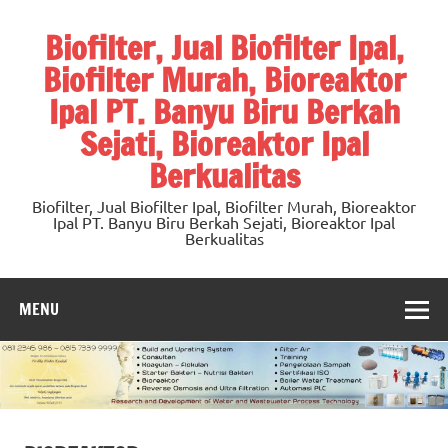
Skip
to
Biofilter, Jual Biofilter Ipal,
content
Biofilter Murah, Bioreaktor
Ipal PT. Banyu Biru Berkah
Sejati, Bioreaktor Ipal
Berkualitas
Biofilter, Jual Biofilter Ipal, Biofilter Murah, Bioreaktor
Ipal PT. Banyu Biru Berkah Sejati, Bioreaktor Ipal
Berkualitas
MENU