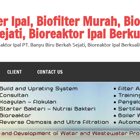
ter Ipal, Biofilter Murah, Bi
jati, Bioreaktor Ipal Berku
oreaktor Ipal PT. Banyu Biru Berkah Sejati, Bioreaktor Ipal Berkuali
CLIENT
CONTACT US