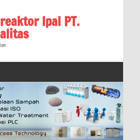
oreaktor Ipal PT.
alitas
tas