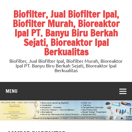
Skip
to
Biofilter, Jual Biofilter Ipal,
content
Biofilter Murah, Bioreaktor
Ipal PT. Banyu Biru Berkah
Sejati, Bioreaktor Ipal
Berkualitas
Biofilter, Jual Biofilter Ipal, Biofilter Murah, Bioreaktor
Ipal PT. Banyu Biru Berkah Sejati, Bioreaktor Ipal
Berkualitas
MENU