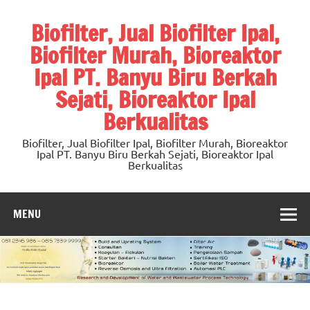
Skip
to
Biofilter, Jual Biofilter Ipal,
content
Biofilter Murah, Bioreaktor
Ipal PT. Banyu Biru Berkah
Sejati, Bioreaktor Ipal
Berkualitas
Biofilter, Jual Biofilter Ipal, Biofilter Murah, Bioreaktor
Ipal PT. Banyu Biru Berkah Sejati, Bioreaktor Ipal
Berkualitas
MENU