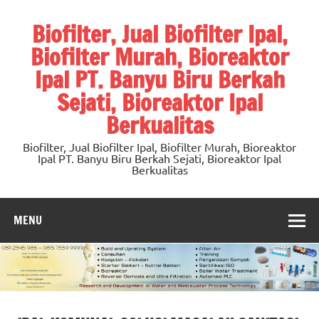
Skip
to
Biofilter, Jual Biofilter Ipal,
content
Biofilter Murah, Bioreaktor
Ipal PT. Banyu Biru Berkah
Sejati, Bioreaktor Ipal
Berkualitas
Biofilter, Jual Biofilter Ipal, Biofilter Murah, Bioreaktor
Ipal PT. Banyu Biru Berkah Sejati, Bioreaktor Ipal
Berkualitas
MENU