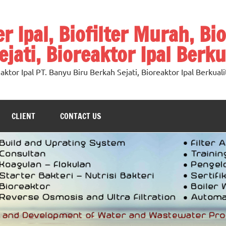
ter Ipal, Biofilter Murah, Bi
jati, Bioreaktor Ipal Berku
oreaktor Ipal PT. Banyu Biru Berkah Sejati, Bioreaktor Ipal Berkuali
CLIENT
CONTACT US