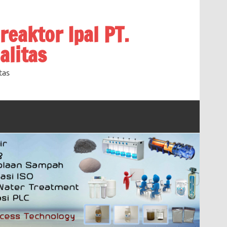
oreaktor Ipal PT.
alitas
tas