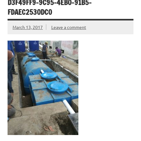
D3F49FF9-9C95-4EB0-91B5-
FDAEC2530DC0
March 13, 2017
Leave a comment