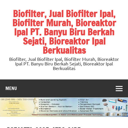
Skip
to
Biofilter, Jual Biofilter Ipal,
content
Biofilter Murah, Bioreaktor
Ipal PT. Banyu Biru Berkah
Sejati, Bioreaktor Ipal
Berkualitas
Biofilter, Jual Biofilter Ipal, Biofilter Murah, Bioreaktor
Ipal PT. Banyu Biru Berkah Sejati, Bioreaktor Ipal
Berkualitas
MENU