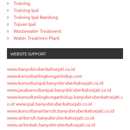
Training
Training Ipal
Training Ipal Bandung
Tujuan Ipal
Wastewater Treatment
Water Treatmen Plant
WEBSITE SUPPORT
www.banyubiruberkahsejati.co.id
www.konsultanlingkunganhidup.com
www.konsultanipal.banyubiruberkahsejati.co.id
www.jasakonsultanipal.banyubiruberkahsejati.co.id
www.konsultanlingkunganhidup.banyubiruberkahsejati.c
o.id
www.ipal.banyubiruberkahsejati.co.id
www.konsultanairbersih.banyubiruberkahsejati.co.id
www.airbersih.banyubiruberkahsejati.co.id
www.airlimbah.banyubiruberkahsejati.co.id