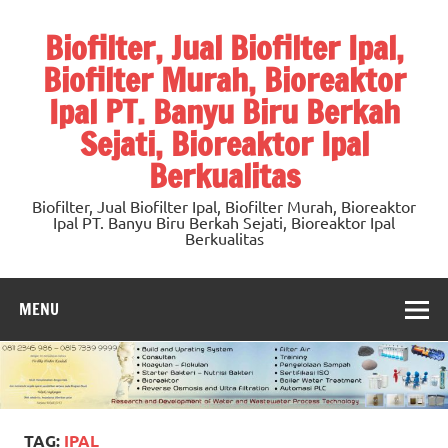
Skip
to
Biofilter, Jual Biofilter Ipal,
content
Biofilter Murah, Bioreaktor
Ipal PT. Banyu Biru Berkah
Sejati, Bioreaktor Ipal
Berkualitas
Biofilter, Jual Biofilter Ipal, Biofilter Murah, Bioreaktor
Ipal PT. Banyu Biru Berkah Sejati, Bioreaktor Ipal
Berkualitas
MENU
TAG:
IPAL