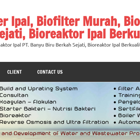
ter Ipal, Biofilter Murah, Bi
jati, Bioreaktor Ipal Berku
oreaktor Ipal PT. Banyu Biru Berkah Sejati, Bioreaktor Ipal Berkuali
CLIENT
CONTACT US