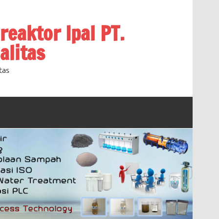
oreaktor Ipal PT.
alitas
tas