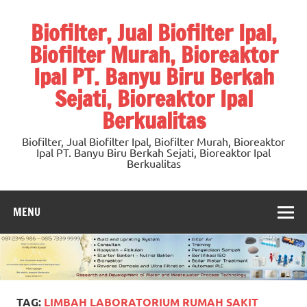
Skip
to
Biofilter, Jual Biofilter Ipal,
content
Biofilter Murah, Bioreaktor
Ipal PT. Banyu Biru Berkah
Sejati, Bioreaktor Ipal
Berkualitas
Biofilter, Jual Biofilter Ipal, Biofilter Murah, Bioreaktor
Ipal PT. Banyu Biru Berkah Sejati, Bioreaktor Ipal
Berkualitas
MENU
TAG:
LIMBAH LABORATORIUM RUMAH SAKIT