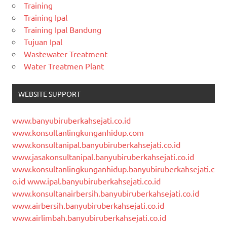
Training
Training Ipal
Training Ipal Bandung
Tujuan Ipal
Wastewater Treatment
Water Treatmen Plant
WEBSITE SUPPORT
www.banyubiruberkahsejati.co.id
www.konsultanlingkunganhidup.com
www.konsultanipal.banyubiruberkahsejati.co.id
www.jasakonsultanipal.banyubiruberkahsejati.co.id
www.konsultanlingkunganhidup.banyubiruberkahsejati.c
o.id
www.ipal.banyubiruberkahsejati.co.id
www.konsultanairbersih.banyubiruberkahsejati.co.id
www.airbersih.banyubiruberkahsejati.co.id
www.airlimbah.banyubiruberkahsejati.co.id