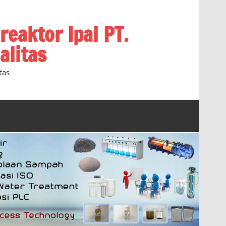
oreaktor Ipal PT.
alitas
tas