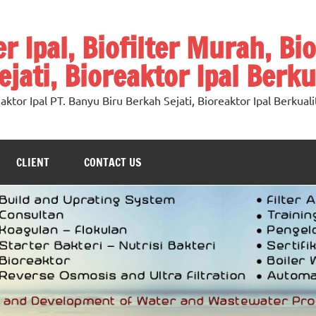
ter Ipal, Biofilter Murah, Bi
jati, Bioreaktor Ipal Berku
oreaktor Ipal PT. Banyu Biru Berkah Sejati, Bioreaktor Ipal Berkuali
CLIENT
CONTACT US