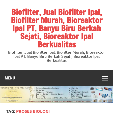
Skip
to
Biofilter, Jual Biofilter Ipal,
content
Biofilter Murah, Bioreaktor
Ipal PT. Banyu Biru Berkah
Sejati, Bioreaktor Ipal
Berkualitas
Biofilter, Jual Biofilter Ipal, Biofilter Murah, Bioreaktor
Ipal PT. Banyu Biru Berkah Sejati, Bioreaktor Ipal
Berkualitas
MENU
TAG:
PROSES BIOLOGI