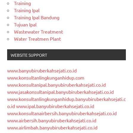
Training
Training Ipal
Training Ipal Bandung
Tujuan Ipal
Wastewater Treatment
Water Treatmen Plant
WEBSITE SUPPORT
www.banyubiruberkahsejati.co.id
www.konsultanlingkunganhidup.com
www.konsultanipal.banyubiruberkahsejati.co.id
www.jasakonsultanipal.banyubiruberkahsejati.co.id
www.konsultanlingkunganhidup.banyubiruberkahsejati.c
o.id
www.ipal.banyubiruberkahsejati.co.id
www.konsultanairbersih.banyubiruberkahsejati.co.id
www.airbersih.banyubiruberkahsejati.co.id
www.airlimbah.banyubiruberkahsejati.co.id