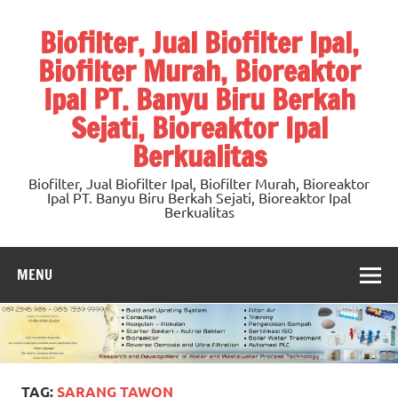
Skip
to
Biofilter, Jual Biofilter Ipal,
content
Biofilter Murah, Bioreaktor
Ipal PT. Banyu Biru Berkah
Sejati, Bioreaktor Ipal
Berkualitas
Biofilter, Jual Biofilter Ipal, Biofilter Murah, Bioreaktor
Ipal PT. Banyu Biru Berkah Sejati, Bioreaktor Ipal
Berkualitas
MENU
TAG:
SARANG TAWON