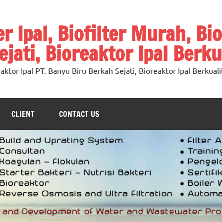
ter Ipal, Biofilter Murah, Bi
jati, Bioreaktor Ipal Berku
oreaktor Ipal PT. Banyu Biru Berkah Sejati, Bioreaktor Ipal Berkuali
CLIENT
CONTACT US