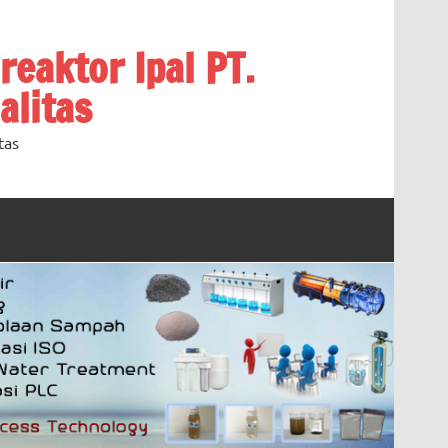
oreaktor Ipal PT.
alitas
tas