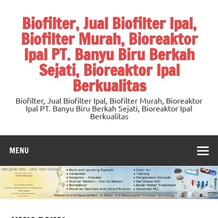
Skip
to
Biofilter, Jual Biofilter Ipal,
content
Biofilter Murah, Bioreaktor
Ipal PT. Banyu Biru Berkah
Sejati, Bioreaktor Ipal
Berkualitas
Biofilter, Jual Biofilter Ipal, Biofilter Murah, Bioreaktor
Ipal PT. Banyu Biru Berkah Sejati, Bioreaktor Ipal
Berkualitas
MENU