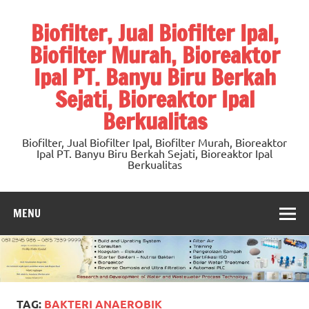
Skip
to
Biofilter, Jual Biofilter Ipal,
content
Biofilter Murah, Bioreaktor
Ipal PT. Banyu Biru Berkah
Sejati, Bioreaktor Ipal
Berkualitas
Biofilter, Jual Biofilter Ipal, Biofilter Murah, Bioreaktor
Ipal PT. Banyu Biru Berkah Sejati, Bioreaktor Ipal
Berkualitas
MENU
TAG:
BAKTERI ANAEROBIK