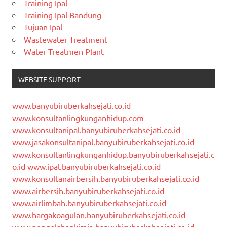
Training Ipal
Training Ipal Bandung
Tujuan Ipal
Wastewater Treatment
Water Treatmen Plant
WEBSITE SUPPORT
www.banyubiruberkahsejati.co.id
www.konsultanlingkunganhidup.com
www.konsultanipal.banyubiruberkahsejati.co.id
www.jasakonsultanipal.banyubiruberkahsejati.co.id
www.konsultanlingkunganhidup.banyubiruberkahsejati.c
o.id
www.ipal.banyubiruberkahsejati.co.id
www.konsultanairbersih.banyubiruberkahsejati.co.id
www.airbersih.banyubiruberkahsejati.co.id
www.airlimbah.banyubiruberkahsejati.co.id
www.hargakoagulan.banyubiruberkahsejati.co.id
www.pengolahankimia.banyubiruberkahsejati.co.id